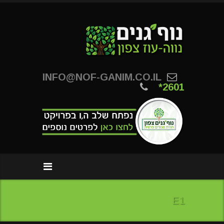
INFO@NOF-GANIM.CO.IL
*2601
E1