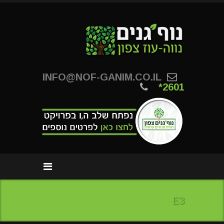
INFO@NOF-GANIM.CO.IL
*2601
E3