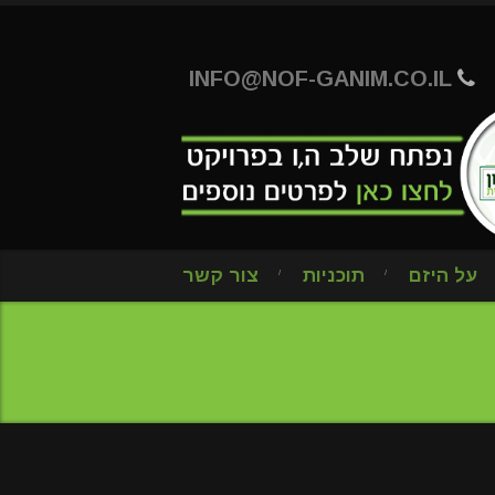
INFO@NOF-GANIM.CO.IL
על היזם
תוכניות
צור קשר