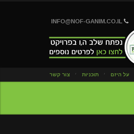
INFO@NOF-GANIM.CO.IL
על היזם
תוכניות
צור קשר