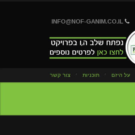
INFO@NOF-GANIM.CO.IL
על היזם
תוכניות
צור קשר