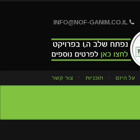
INFO@NOF-GANIM.CO.IL
על היזם
תוכניות
צור קשר