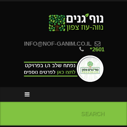
INFO@NOF-GANIM.CO.IL
*2601
SEARCH