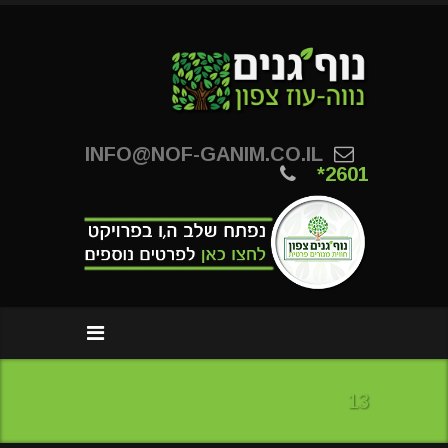
INFO@NOF-GANIM.CO.IL
*2601
13