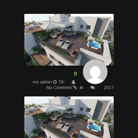
9
admin
7th מאי
No Comment
in
2017