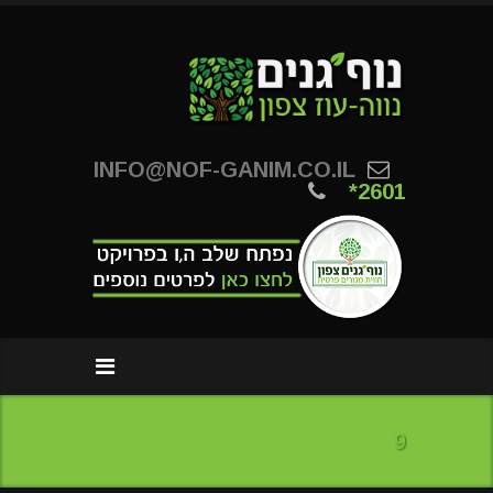
INFO@NOF-GANIM.CO.IL
*2601
9